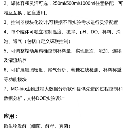
2、
罐体容积灵活可选，250ml/500ml/1000ml任意搭配，可
相互互换，底座通用。
3、控制器模块化设计,可根据不同实验需求进行灵活配置
4、
每个
罐
体可独立控制
温度、
搅拌、pH
、
DO、补料、消
泡、通气
（
包括自定义级联控制
）
5、可调整蠕动泵精确控制补料量、实现批次、流加、连续
及灌流培养
6、
可扩展
细胞密度、
尾气分析、萄糖在线检測、补料称重
等功能模块
7、MC-bio生物过程大数据分析软件提供先进的过程控制和
数据分析，支持DOE实验设计
应用：
微生物发酵（细菌、酵母、真菌）