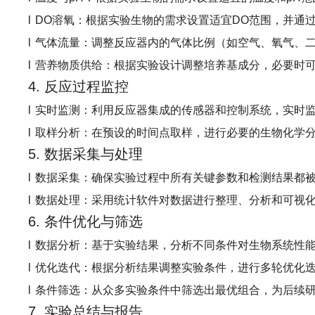
l
DO
溶氧：
根据实验生物的需求设置适宜
DO
范围，并通
l
气体流量
：调整反应器内的气体比例（如空气、氧气、
l
营养物质供给
：根据实验设计调整培养基成分，必要时
4. 反应过程监控
l
实时监测
：利用反应器集成的传感器和控制系统，实时
l
取样分析
：在预设的时间点取样，进行必要的生物化学
5. 数据采集与处理
l
数据采集
：确保实验过程中所有关键参数和检测结果都
l
数据处理
：采用统计软件对数据进行整理、分析和可视
6. 条件优化与筛选
l
数据分析
：基于实验结果，分析不同条件对生物系统性
l
优化迭代
：根据分析结果调整实验条件，进行多轮优化
l
条件筛选
：从众多实验条件中筛选出最优组合，为后续
7. 实验总结与报告