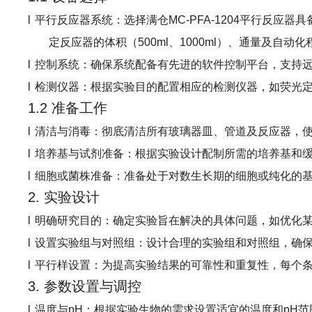
l
平行反应器系统
：选择满仓
MC-PFA-1204
平行反应器具
定反应器的体积（
500ml
、
1000ml
）、通量及自动化
l
控制系统
：确保系统配备有先进的软件控制平台，支持
l
检测仪器
：根据实验目的配置相应的检测仪器，如荧光
1.2 准备工作
l
清洁与消毒
：彻底清洁所有玻璃器皿、管道及反应器，
l
培养基与试剂准备
：根据实验设计配制所需的培养基和
l
细胞或菌株准备
：
准备处于对数生长期的细胞或纯化的
2. 实验设计
l
明确研究目的
：确定实验旨在解决的具体问题，如优化
l
设置实验组与对照组
：设计合理的实验组和对照组，确
l
平行样设置
：为提高实验结果的可靠性和重复性，每个
3. 参数设置与调控
l
温度与
pH
：根据实验生物的需求设置适宜的温度和
pH
范