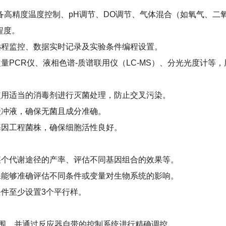
备高精度温度控制、
pH
调节、
DO
调节、气体混合（如氧气、二
程度。
远程监控、数据实时记录及实验条件编程设置。
定量
PCR
仪、液相色谱
-
质谱联用仪（
LC-MS
）、分光光度计等，
使用适当的消毒剂进行灭菌处理，防止交叉污染。
缓冲液，确保无菌且成分准确。
基因工程菌株，确保细胞活性良好。
某个代谢途径的产率、评估不同基因组合的效果等。
保能够准确评估不同条件或变量对生物系统的影响。
条件至少设置
3
个平行样。
围，并通过反应器自带的控制系统进行精确调控。