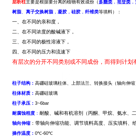
层析柱
主要是根据要分离的
植物有效成份（
多糖类
，
皂苷类
，
树脂
、
离子交换树脂
，
凝胶
，
硅胶
，
纤维类
等填料）：
一、在不同的亲和度，
二、在不同浓度的酸碱液下，
三、在不同的极性溶液下，
四、在不同的压力和流速下
有层次的分开不同类别或不同成份，而得到计划
柱子结构：
高硼硅
玻璃柱体、上部法兰、转换接头（轴向伸缩
柱体材质：
高硼硅玻璃
柱子承压：
3~6bar
耐腐蚀程度
：
耐酸、碱和有机溶剂（丙酮、甲烷、氨水、
轴向伸缩
：带轴向伸缩功能、调节填料高度、压实填料、
操作温度：
0
℃-60℃