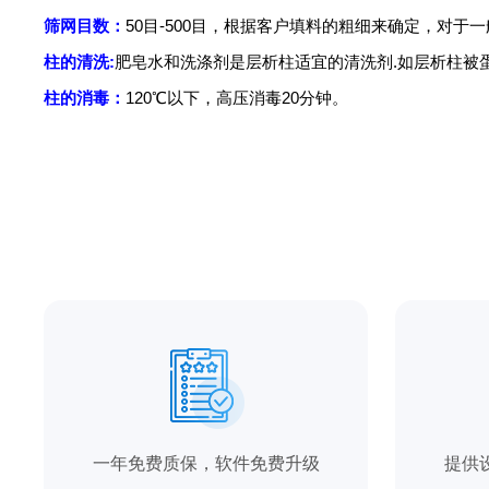
筛网目数：
50
目
-500
目，根据客户填料的粗细来确定，对于一
柱的清洗:
肥皂水和洗涤剂是层析柱适宜的清洗剂
.
如层析柱被
柱的消毒：
120
℃以下，高压消毒
20
分钟。
一年免费质保，软件免费升级
提供