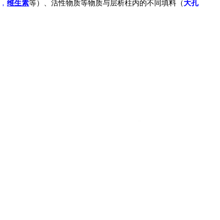
，
维生素
等
）、活性物质等物质与层析柱内的不同填料（
大孔