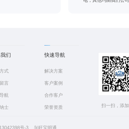
电，其他均由我们公
系我们
快速导航
方式
解决方案
留言
客户案例
导航
合作客户
扫一扫，添加
纳士
荣誉资质
042398号-3
兴旺宝明通