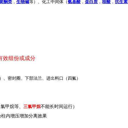
黄酮类
，
生物碱
等
）、化工中间体（
氨基酸
，
蛋白质
，
核酸
，
抗生素
有效组份或成分
）、密封圈、下部法兰、进出料口（四氟）
二氯甲烷等、
三氯甲烷
不能长时间运行）
给柱内增压增加分离效果